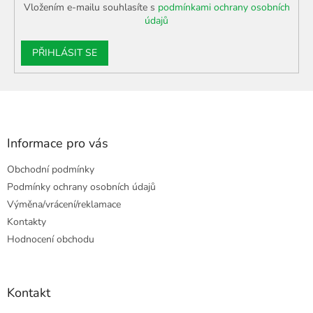
i
Vložením e-mailu souhlasíte s
podmínkami ochrany osobních
s
údajů
u
PŘIHLÁSIT SE
Z
á
p
a
Informace pro vás
t
Obchodní podmínky
í
Podmínky ochrany osobních údajů
Výměna/vrácení/reklamace
Kontakty
Hodnocení obchodu
Kontakt