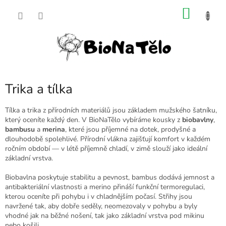
Přejít
NÁKU
na
obsah
KOŠÍK
Trika a tílka
Tílka a trika z přírodních materiálů jsou základem mužského šatníku,
který oceníte každý den. V BioNaTělo vybíráme kousky z
biobavlny
,
bambusu
a
merina
, které jsou příjemné na dotek, prodyšné a
dlouhodobě spolehlivé. Přírodní vlákna zajišťují komfort v každém
ročním období — v létě příjemně chladí, v zimě slouží jako ideální
základní vrstva.
Biobavlna poskytuje stabilitu a pevnost, bambus dodává jemnost a
antibakteriální vlastnosti a merino přináší funkční termoregulaci,
kterou oceníte při pohybu i v chladnějším počasí. Střihy jsou
navržené tak, aby dobře seděly, neomezovaly v pohybu a byly
vhodné jak na běžné nošení, tak jako základní vrstva pod mikinu
nebo košili.