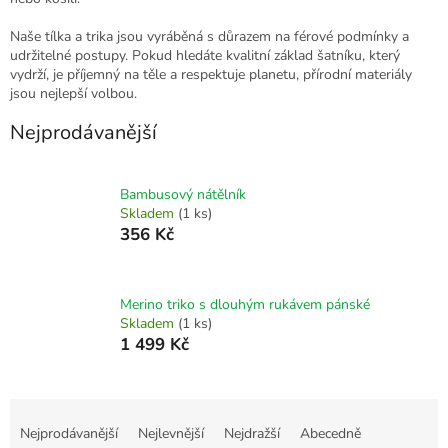
Naše tílka a trika jsou vyráběná s důrazem na férové podmínky a
udržitelné postupy. Pokud hledáte kvalitní základ šatníku, který
vydrží, je příjemný na těle a respektuje planetu, přírodní materiály
jsou nejlepší volbou.
Nejprodávanější
Bambusový nátělník
Skladem
(1 ks)
356 Kč
Merino triko s dlouhým rukávem pánské
Skladem
(1 ks)
1 499 Kč
Ř
a
Nejprodávanější
Nejlevnější
Nejdražší
Abecedně