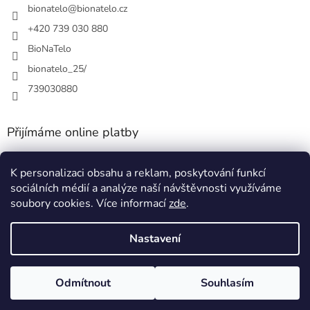
bionatelo
@
bionatelo.cz
+420 739 030 880
BioNaTelo
bionatelo_25/
739030880
Přijímáme online platby
K personalizaci obsahu a reklam, poskytování funkcí
sociálních médií a analýze naší návštěvnosti využíváme
soubory cookies. Více informací
zde
.
Vytvořil Shoptet
Nastavení
Copyright 2026
BioNaTělo
. Všechna práva vyhrazena.
Upravit
Odmítnout
Souhlasím
nastavení cookies