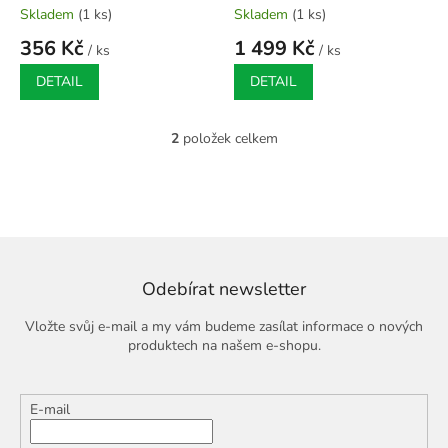
Skladem
(1 ks)
Skladem
(1 ks)
356 Kč
1 499 Kč
/ ks
/ ks
DETAIL
DETAIL
2
položek celkem
O
v
l
á
d
a
c
í
Odebírat newsletter
p
r
Vložte svůj e-mail a my vám budeme zasílat informace o nových
v
produktech na našem e-shopu.
k
y
v
E-mail
ý
p