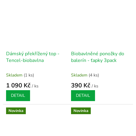
Dámský překřížený top -
Biobavlněné ponožky do
Tencel-biobavlna
balerín - ťapky 3pack
Skladem
(1 ks)
Skladem
(4 ks)
1 090 Kč
390 Kč
/ ks
/ ks
DETAIL
DETAIL
Novinka
Novinka