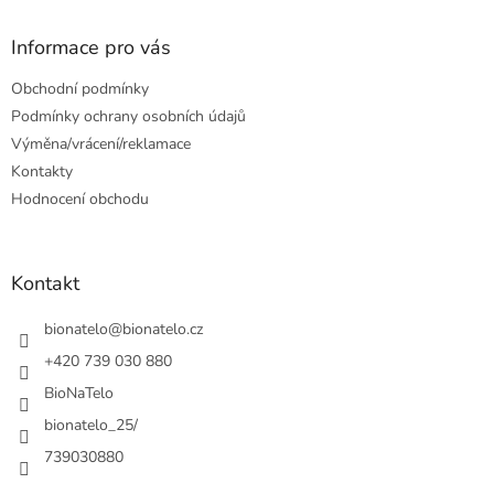
p
a
Informace pro vás
t
Obchodní podmínky
í
Podmínky ochrany osobních údajů
Výměna/vrácení/reklamace
Kontakty
Hodnocení obchodu
Kontakt
bionatelo
@
bionatelo.cz
+420 739 030 880
BioNaTelo
bionatelo_25/
739030880