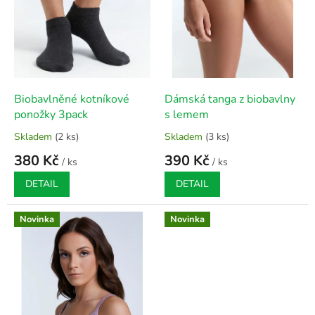
o
d
u
k
t
ů
Biobavlněné kotníkové
Dámská tanga z biobavlny
ponožky 3pack
s lemem
Skladem
(2 ks)
Skladem
(3 ks)
Průměrné
Průměrné
hodnocení
hodnocení
380 Kč
390 Kč
/ ks
/ ks
produktu
produktu
je
je
DETAIL
DETAIL
5,0
5,0
z
z
5
5
Novinka
Novinka
hvězdiček.
hvězdiček.