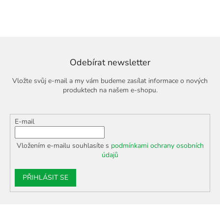
v
l
á
d
a
c
í
Odebírat newsletter
p
r
Vložte svůj e-mail a my vám budeme zasílat informace o nových
v
produktech na našem e-shopu.
k
y
v
E-mail
ý
p
i
Vložením e-mailu souhlasíte s
podmínkami ochrany osobních
s
údajů
u
PŘIHLÁSIT SE
Z
á