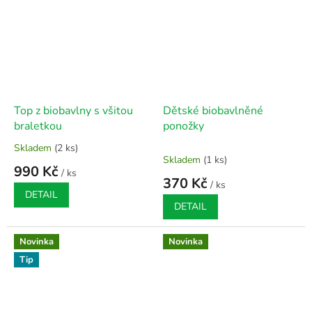
Top z biobavlny s všitou
Dětské biobavlněné
braletkou
ponožky
Skladem
(2 ks)
Průměrné
Skladem
(1 ks)
hodnocení
990 Kč
/ ks
produktu
370 Kč
/ ks
je
DETAIL
5,0
DETAIL
z
5
Novinka
Novinka
hvězdiček.
Tip