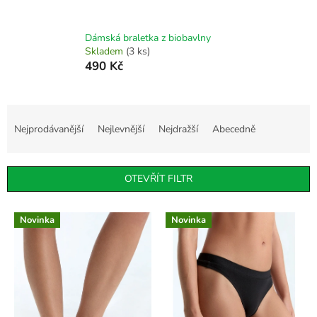
Dámská braletka z biobavlny
Skladem
(3 ks)
490 Kč
Ř
a
Nejprodávanější
Nejlevnější
Nejdražší
Abecedně
z
e
n
OTEVŘÍT FILTR
í
p
V
r
Novinka
Novinka
ý
o
p
d
i
u
s
k
p
t
r
ů