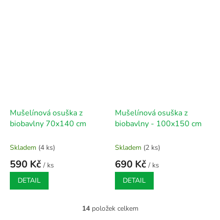
Mušelínová osuška z
Mušelínová osuška z
biobavlny 70x140 cm
biobavlny - 100x150 cm
Skladem
(4 ks)
Skladem
(2 ks)
590 Kč
690 Kč
/ ks
/ ks
DETAIL
DETAIL
14
položek celkem
O