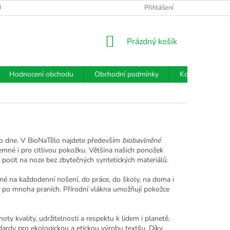
Ů
VÝMĚNA/VRÁCENÍ/REKLAMACE
Přihlášení
KONTAKTY
HODNOC
NÁKUPNÍ
Prázdný košík
KOŠÍK
Hodnocení obchodu
Obchodní podmínky
Kontakty
ého dne. V BioNaTělo najdete především
biobavlněné
emné i pro citlivou pokožku. Většina našich ponožek
 pocit na noze bez zbytečných syntetických materiálů.
né na každodenní nošení, do práce, do školy, na doma i
é i po mnoha praních. Přírodní vlákna umožňují pokožce
oty kvality, udržitelnosti a respektu k lidem i planetě.
dardy pro ekologickou a etickou výrobu textilu. Díky