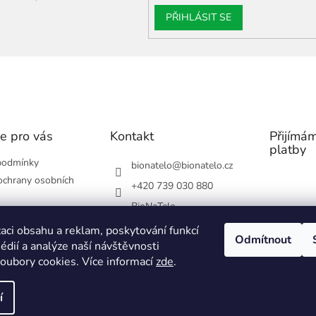
p
PŘIHLÁSIT SE
i
s
u
e pro vás
Kontakt
Přijímám
platby
podmínky
bionatelo
@
bionatelo.cz
chrany osobních
+420 739 030 880
BioNaTelo
cení/reklamace
bionatelo_25/
aci obsahu a reklam, poskytování funkcí
Odmítnout
édií a analýze naší návštěvnosti
 obchodu
739030880
oubory cookies. Více informací
zde
.
í
Upravit nastavení cookies