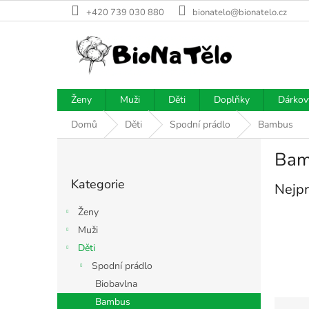
Přejít
+420 739 030 880
bionatelo@bionatelo.cz
na
obsah
Ženy
Muži
Děti
Doplňky
Dárkov
Domů
Děti
Spodní prádlo
Bambus
P
Bam
o
Přeskočit
s
Kategorie
kategorie
Nejpr
t
r
Ženy
a
Muži
n
Děti
n
í
Spodní prádlo
p
Biobavlna
a
Ř
Bambus