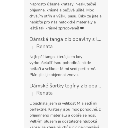
Naprosto úžasné kraťasy! Neskutečně
příjemné, krásně a pečlivě ušité. Moc
chválím střih a výšku pasu. Díky ze jste a
nabízíte pro nás netoxické materiály a
ještě tak krásně zpracované! ❤️
Dámská tanga z biobavlny s lemem
Renata
|
Hodnocení produktu je 5 z 5 hvězdiček.
Nejlepší tanga, která jsem kdy
vyzkoušela👌🏼Jsou pohodlná, nikde
netlačí a velikost M mi sedí perfektně.
Plánuji si je objednat znovu.
Dámské šortky legíny z biobavlny s kapsou
Renata
|
Hodnocení produktu je 5 z 5 hvězdiček.
Objednala jsem si velikost M a sedí mi
perfektně. Kraťasy jsou moc pohodlné, z
příjemného materiálu a dobře se nosí.
Velkým plusem je dostatečně hluboká
kapsa, ze které při chůzi nic nevypadává.