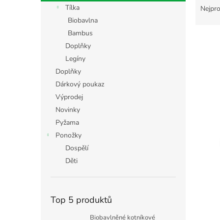
n
a
Tílka
Nejpro
e
z
Biobavlna
l
e
Bambus
n
Doplňky
í
Legíny
p
V
r
Doplňky
ý
o
Dárkový poukaz
p
d
i
Výprodej
u
s
Novinky
k
p
Pyžama
t
r
ů
Ponožky
o
Dospělí
d
Děti
u
k
t
ů
Top 5 produktů
Biobavlněné kotníkové