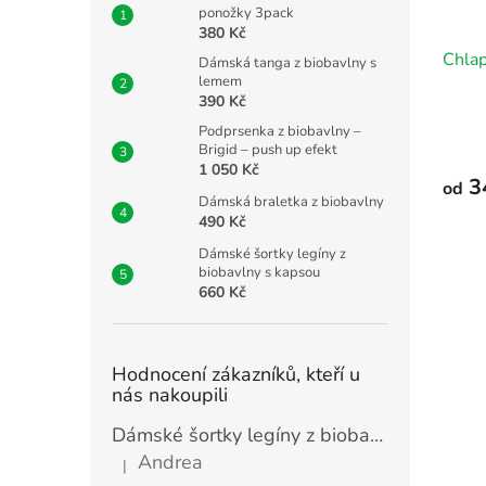
ponožky 3pack
380 Kč
Chla
Dámská tanga z biobavlny s
lemem
390 Kč
Podprsenka z biobavlny –
Brigid – push up efekt
1 050 Kč
3
od
Dámská braletka z biobavlny
490 Kč
Dámské šortky legíny z
biobavlny s kapsou
660 Kč
Hodnocení zákazníků, kteří u
nás nakoupili
Dámské šortky legíny z biobavlny s kapsou
Andrea
|
Hodnocení produktu je 5 z 5 hvězdiček.