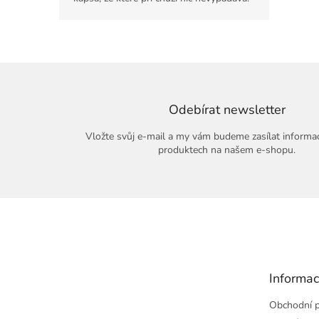
Odebírat newsletter
Vložte svůj e-mail a my vám budeme zasílat informa
produktech na našem e-shopu.
Z
á
p
a
t
Informac
í
Obchodní 