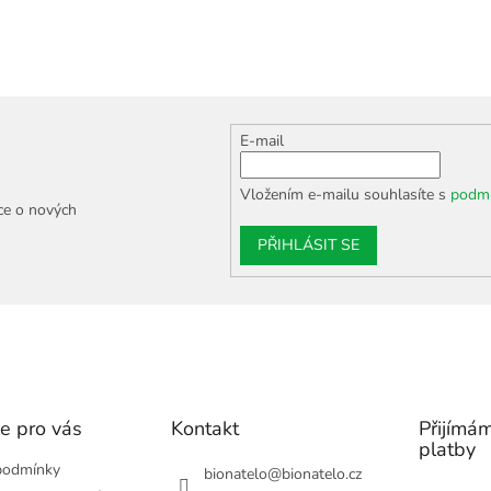
E-mail
Vložením e-mailu souhlasíte s
podmí
ce o nových
PŘIHLÁSIT SE
e pro vás
Kontakt
Přijímám
platby
podmínky
bionatelo
@
bionatelo.cz