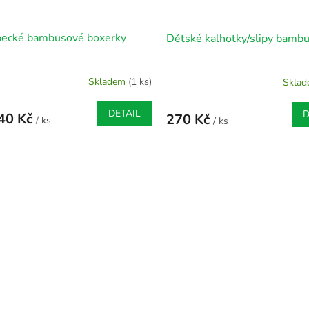
pecké bambusové boxerky
Dětské kalhotky/slipy bamb
Skladem
(1 ks)
Skla
DETAIL
D
40 Kč
270 Kč
/ ks
/ ks
O
v
l
á
d
a
c
í
p
r
v
k