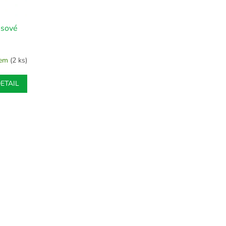
usové
dem
(2 ks)
ETAIL