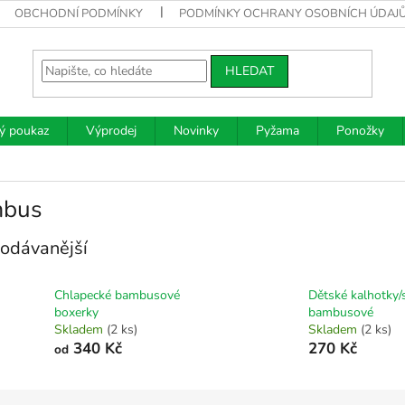
OBCHODNÍ PODMÍNKY
PODMÍNKY OCHRANY OSOBNÍCH ÚDAJ
HLEDAT
ý poukaz
Výprodej
Novinky
Pyžama
Ponožky
bus
odávanější
Chlapecké bambusové
Dětské kalhotky/s
boxerky
bambusové
Skladem
(2 ks)
Skladem
(2 ks)
340 Kč
270 Kč
od