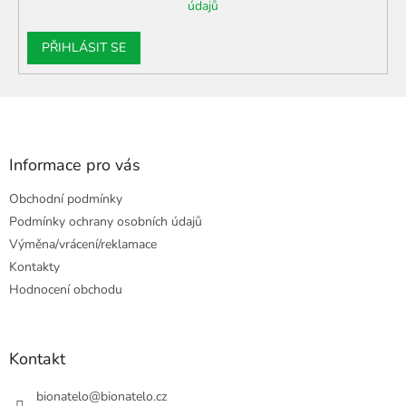
údajů
u
PŘIHLÁSIT SE
Z
á
p
a
Informace pro vás
t
Obchodní podmínky
í
Podmínky ochrany osobních údajů
Výměna/vrácení/reklamace
Kontakty
Hodnocení obchodu
Kontakt
bionatelo
@
bionatelo.cz