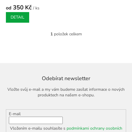
350 Kč
od
/ ks
DETAIL
1
položek celkem
O
v
l
á
d
a
c
í
Odebírat newsletter
p
r
Vložte svůj e-mail a my vám budeme zasílat informace o nových
v
produktech na našem e-shopu.
k
y
v
E-mail
ý
p
i
Vložením e-mailu souhlasíte s
podmínkami ochrany osobních
s