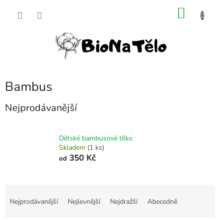
Přejít
NÁKU
na
obsah
KOŠÍK
Bambus
Nejprodávanější
Dětské bambusové tílko
Skladem
(1 ks)
350 Kč
od
Ř
a
Nejprodávanější
Nejlevnější
Nejdražší
Abecedně
z