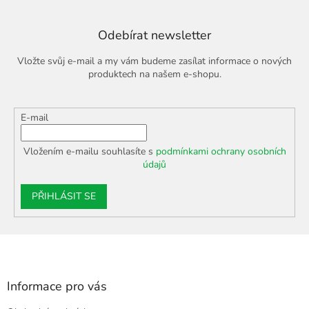
Odebírat newsletter
Vložte svůj e-mail a my vám budeme zasílat informace o nových
produktech na našem e-shopu.
E-mail
Vložením e-mailu souhlasíte s
podmínkami ochrany osobních
údajů
PŘIHLÁSIT SE
Z
á
p
a
Informace pro vás
t