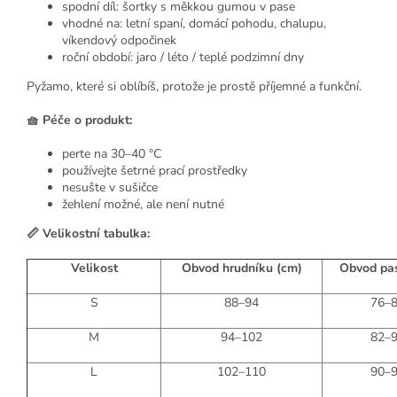
spodní díl: šortky s měkkou gumou v pase
vhodné na: letní spaní, domácí pohodu, chalupu,
víkendový odpočinek
roční období: jaro / léto / teplé podzimní dny
Pyžamo, které si oblíbíš, protože je prostě příjemné a funkční.
🧺 Péče o produkt:
perte na 30–40 °C
používejte šetrné prací prostředky
nesušte v sušičce
žehlení možné, ale není nutné
📏 Velikostní tabulka:
Velikost
Obvod hrudníku (cm)
Obvod pa
S
88–94
76–
M
94–102
82–
L
102–110
90–