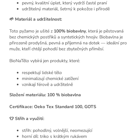
pevný, kvalitní úplet, který vydrží časté praní
udržitelný materiál, šetrný k pokožce i přírodě
🌱 Materiál a udržitelnost:
Toto pyžamo je ušité z
100% biobavlny
, která je pěstovaná
bez chemických postřiků a syntetických hnojiv. Biobavlna je
přirozeně prodyšná, pevná a příjemná na dotek — ideální pro
muže, kteří chtějí pohodlí bez zbytečných příměsí.
BioNaTělo vybírá jen produkty, které:
respektují lidské tělo
minimalizují chemické zatížení
vznikají férově a udržitelně
Složení materiálu: 100 % biobavlna
Certifikace: Oeko Tex Standard 100, GOTS
👕 Střih a využití:
střih: pohodlný, volnější, neomezující
horní díl: triko s krátkým rukávem