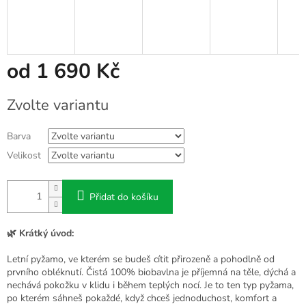
od
1 690 Kč
Měrná
Zvolte variantu
cena:
Barva
Velikost
Přidat do košíku
🌿 Krátký úvod:
Letní pyžamo, ve kterém se budeš cítit přirozeně a pohodlně od
prvního obléknutí. Čistá 100% biobavlna je příjemná na těle, dýchá a
nechává pokožku v klidu i během teplých nocí. Je to ten typ pyžama,
po kterém sáhneš pokaždé, když chceš jednoduchost, komfort a