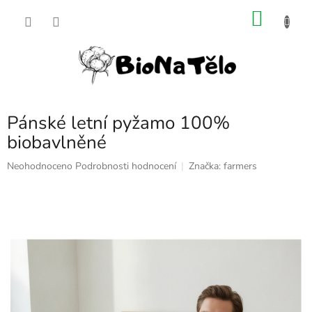
Přejít
NÁKU
na
obsah
KOŠÍK
Pánské letní pyžamo 100%
biobavlněné
Průměrné
Neohodnoceno
Podrobnosti hodnocení
Značka:
farmers
hodnocení
produktu
je
0,0
z
5
hvězdiček.