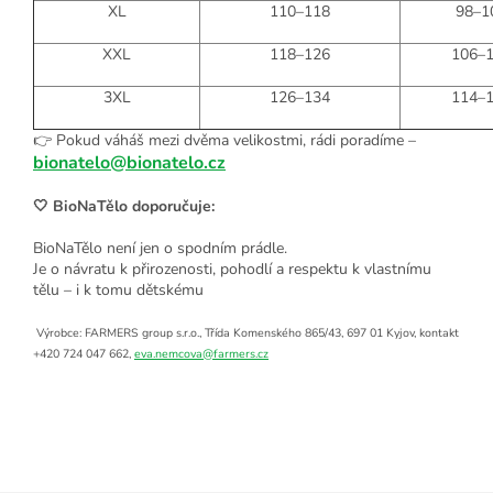
XL
110–118
98–1
XXL
118–126
106–
3XL
126–134
114–
👉 Pokud váháš mezi dvěma velikostmi, rádi poradíme –
bionatelo@bionatelo.cz
🤍 BioNaTělo doporučuje:
BioNaTělo není jen o spodním prádle.
Je o návratu k přirozenosti, pohodlí a respektu k vlastnímu
tělu – i k tomu dětskému
Výrobce: FARMERS group s.r.o., Třída Komenského 865/43, 697 01 Kyjov, kontakt
+420 724 047 662,
eva.nemcova@farmers.cz