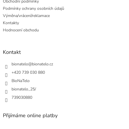
Obchodní podmínky
í
Podmínky ochrany osobních údajů
Výměna/vrácení/reklamace
Kontakty
Hodnocení obchodu
Kontakt
bionatelo
@
bionatelo.cz
+420 739 030 880
BioNaTelo
bionatelo_25/
739030880
Přijímáme online platby