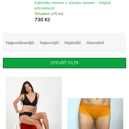
Kalhotky merino s volným lemem – hřejivá
přirozenost
Skladem
(>5 ks)
730 Kč
Ř
a
Nejprodávanější
Nejlevnější
Nejdražší
Abecedně
z
e
n
OTEVŘÍT FILTR
í
p
V
r
ý
o
p
d
i
u
s
k
p
t
r
ů
o
d