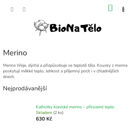
Přejít
NÁKU
na
obsah
KOŠÍK
Merino
Merino hřeje, dýchá a přizpůsobuje se teplotě těla. Kousky z merina
poskytují měkké teplo, lehkost a příjemný pocit i v chladnějších
dnech.
Nejprodávanější
Kalhotky klasické merino – přirozené teplo
Skladem
(2 ks)
630 Kč