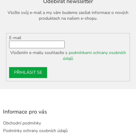
Odebírat newsletter
p
r
Vložte svůj e-mail a my vám budeme zasílat informace o nových
v
produktech na našem e-shopu.
k
y
v
E-mail
ý
p
i
Vložením e-mailu souhlasíte s
podmínkami ochrany osobních
s
údajů
u
PŘIHLÁSIT SE
Z
á
p
a
Informace pro vás
t
Obchodní podmínky
í
Podmínky ochrany osobních údajů