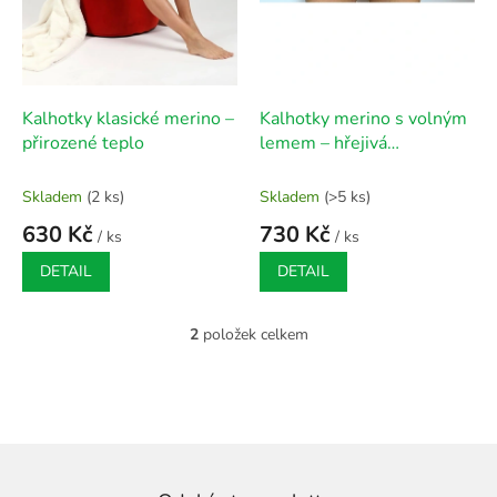
u
k
t
ů
Kalhotky klasické merino –
Kalhotky merino s volným
přirozené teplo
lemem – hřejivá
přirozenost
Skladem
(2 ks)
Skladem
(>5 ks)
630 Kč
730 Kč
/ ks
/ ks
DETAIL
DETAIL
2
položek celkem
O
v
l
á
d
a
c
í