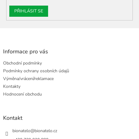
PŘIHLÁSIT SE
Z
á
p
a
Informace pro vás
t
Obchodní podmínky
í
Podmínky ochrany osobních údajů
Výměna/vrácení/reklamace
Kontakty
Hodnocení obchodu
Kontakt
bionatelo
@
bionatelo.cz