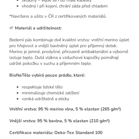
skladný – vejde se i do malé kabelky
vhodný i při kojení, chrání záda před chladem
*Navrženo a ušito v ČR z certifikovaných materiálů
🌱
Materiál a udržitelnost:
Bederní pás kombinuje dvě kvalitní vrstvy: vnitřní merino úplet
pro hřejivost a vnější bavlněný úplet pro příjemný dotek.
Merino je jemné, prodyšné, přirozeně antibakteriální a výborně
izoluje teplo. Dutá vlákna a vzduchové kapsičky pomáhají
udržet pokožku v suchu a příjemném teple.
BioNaTělo vybírá pouze prádlo, které:
respektuje lidské tělo
minimalizuje chemické zatížení
vzniká udržitelně a eticky
Vnitřní vrstva: 95 % merino vlna, 5 % elastan (265 g/m²)
Vnější vrstva: 95 % bavlna, 5 % elastan (210 g/m²)
Certifikace materiálu: Oeko‑Tex Standard 100