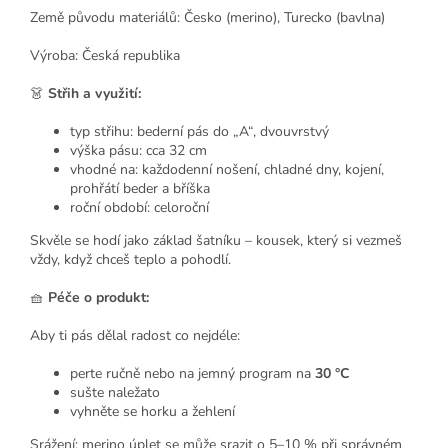
Země původu materiálů: Česko (merino), Turecko (bavlna)
Výroba: Česká republika
👗
Střih a využití:
typ střihu: bederní pás do „A“, dvouvrstvý
výška pásu: cca 32 cm
vhodné na: každodenní nošení, chladné dny, kojení,
prohřátí beder a bříška
roční období: celoroční
Skvěle se hodí jako základ šatníku – kousek, který si vezmeš
vždy, když chceš teplo a pohodlí.
🧺
Péče o produkt:
Aby ti pás dělal radost co nejdéle:
perte ručně nebo na jemný program na
30 °C
sušte naležato
vyhněte se horku a žehlení
Srážení: merino úplet se může srazit o 5–10 % při správném