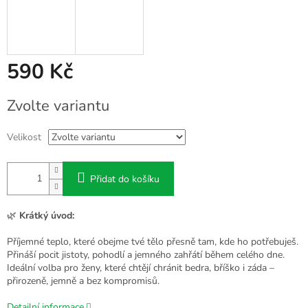
590 Kč
Měrná
Zvolte variantu
cena:
Velikost
Přidat do košíku
🌿
Krátký úvod:
Příjemné teplo, které obejme tvé tělo přesně tam, kde ho potřebuješ.
Přináší pocit jistoty, pohodlí a jemného zahřátí během celého dne.
Ideální volba pro ženy, které chtějí chránit bedra, bříško i záda –
přirozeně, jemně a bez kompromisů.
Detailní informace