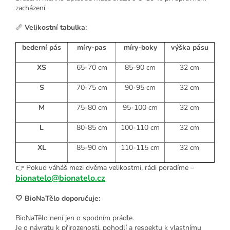
zacházení.
📏
Velikostní tabulka:
bederní pás
míry-pas
míry-boky
výška pásu
XS
65-70 cm
85-90 cm
32 cm
S
70-75 cm
90-95 cm
32 cm
M
75-80 cm
95-100 cm
32 cm
L
80-85 cm
100-110 cm
32 cm
XL
85-90 cm
110-115 cm
32 cm
👉 Pokud váháš mezi dvěma velikostmi, rádi poradíme –
bionatelo@bionatelo.cz
🤍
BioNaTělo doporučuje:
BioNaTělo není jen o spodním prádle.
Je o návratu k přirozenosti, pohodlí a respektu k vlastnímu