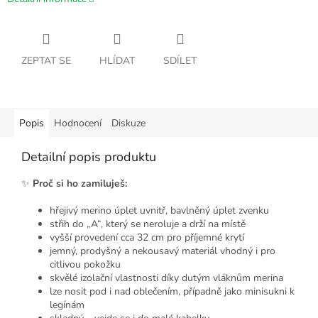
ZEPTAT SE
HLÍDAT
SDÍLET
Popis
Hodnocení
Diskuze
Detailní popis produktu
✨
Proč si ho zamiluješ:
hřejivý merino úplet uvnitř, bavlněný úplet zvenku
střih do „A“, který se neroluje a drží na místě
vyšší provedení cca 32 cm pro příjemné krytí
jemný, prodyšný a nekousavý materiál vhodný i pro
citlivou pokožku
skvělé izolační vlastnosti díky dutým vláknům merina
lze nosit pod i nad oblečením, případně jako minisukni k
legínám