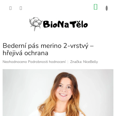
Přejít
NÁKU
na
obsah
KOŠÍK
Bederní pás merino 2-vrstvý –
hřejivá ochrana
Průměrné
Neohodnoceno
Podrobnosti hodnocení
Značka:
NiceBelly
hodnocení
produktu
je
0,0
z
5
hvězdiček.