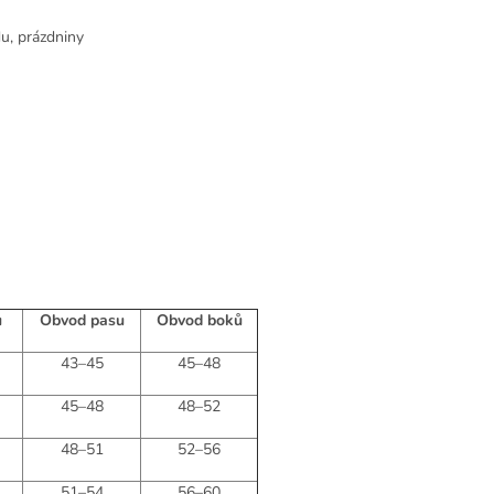
u, prázdniny
u
Obvod pasu
Obvod boků
43–45
45–48
45–48
48–52
48–51
52–56
51–54
56–60