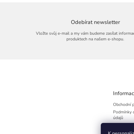
Odebírat newsletter
Vložte svůj e-mail a my vám budeme zasílat informa
produktech na našem e-shopu.
Z
á
p
a
t
Informac
í
Obchodní 
Podmínky o
údajů
Výměna/vrá
Kontakty
K personaliz