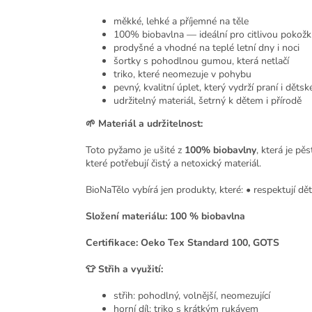
měkké, lehké a příjemné na těle
100% biobavlna — ideální pro citlivou pokožku
prodyšné a vhodné na teplé letní dny i noci
šortky s pohodlnou gumou, která netlačí
triko, které neomezuje v pohybu
pevný, kvalitní úplet, který vydrží praní i děts
udržitelný materiál, šetrný k dětem i přírodě
🌱 Materiál a udržitelnost:
Toto pyžamo je ušité z
100% biobavlny
, která je pě
které potřebují čistý a netoxický materiál.
BioNaTělo vybírá jen produkty, které: • respektují dět
Složení materiálu: 100 % biobavlna
Certifikace: Oeko Tex Standard 100, GOTS
👕 Střih a využití:
střih: pohodlný, volnější, neomezující
horní díl: triko s krátkým rukávem