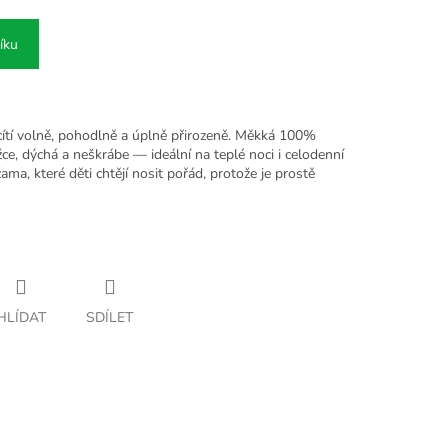
íku
cítí volně, pohodlně a úplně přirozeně. Měkká 100%
žce, dýchá a neškrábe — ideální na teplé noci i celodenní
ma, které děti chtějí nosit pořád, protože je prostě
HLÍDAT
SDÍLET