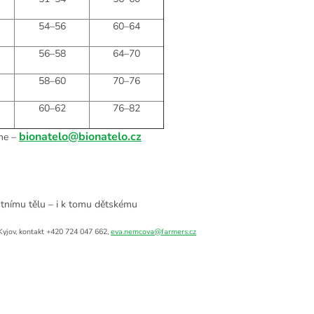
54–56
60–64
56–58
64–70
58–60
70–76
60–62
76–82
bionatelo@bionatelo.cz
íme –
astnímu tělu – i k tomu dětskému
Kyjov, kontakt +420 724 047 662,
eva.nemcova@farmers.cz