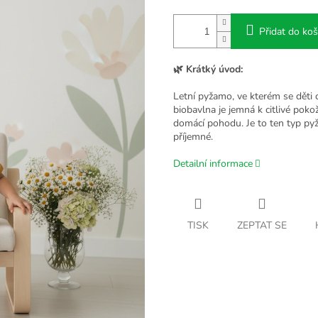
Přidat do koš
🌿 Krátký úvod:
Letní pyžamo, ve kterém se děti 
biobavlna je jemná k citlivé poko
domácí pohodu. Je to ten typ pyža
příjemné.
Detailní informace
TISK
ZEPTAT SE