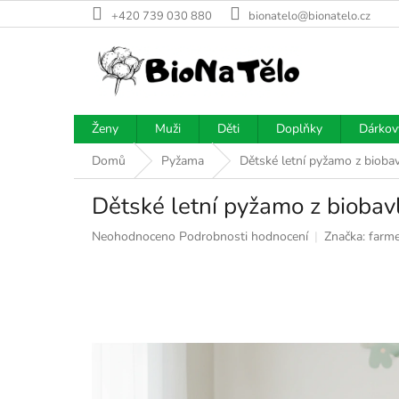
Přejít
+420 739 030 880
bionatelo@bionatelo.cz
na
obsah
Ženy
Muži
Děti
Doplňky
Dárkov
Domů
Pyžama
Dětské letní pyžamo z bioba
Dětské letní pyžamo z biobav
Průměrné
Neohodnoceno
Podrobnosti hodnocení
Značka:
farme
hodnocení
produktu
je
0,0
z
5
hvězdiček.