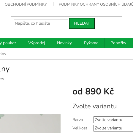
OBCHODNÍ PODMÍNKY
PODMÍNKY OCHRANY OSOBNÍCH ÚDAJ
HLEDAT
ý poukaz
Výprodej
Novinky
Pyžama
Ponožky
vlny
lny
rs
od
890 Kč
Měrná
Zvolte variantu
cena:
Barva
Velikost