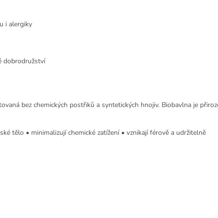
 i alergiky
ké dobrodružství
stovaná bez chemických postřiků a syntetických hnojiv. Biobavlna je přir
ské tělo • minimalizují chemické zatížení • vznikají férově a udržitelně