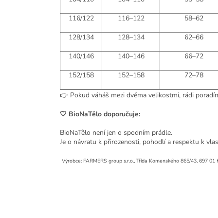
116/122
116–122
58–62
128/134
128–134
62–66
140/146
140–146
66–72
152/158
152–158
72–78
👉 Pokud váháš mezi dvěma velikostmi, rádi porad
🤍 BioNaTělo doporučuje:
BioNaTělo není jen o spodním prádle.
Je o návratu k přirozenosti, pohodlí a respektu k vl
Výrobce: FARMERS group s.r.o., Třída Komenského 865/43, 697 01 