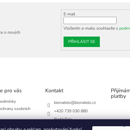
E-mail
Vložením e-mailu souhlasíte s
podmí
ce o nových
PŘIHLÁSIT SE
e pro vás
Kontakt
Přijímám
platby
podmínky
bionatelo
@
bionatelo.cz
chrany osobních
+420 739 030 880
BioNaTelo
cení/reklamace
bionatelo_25/
aci obsahu a reklam, poskytování funkcí