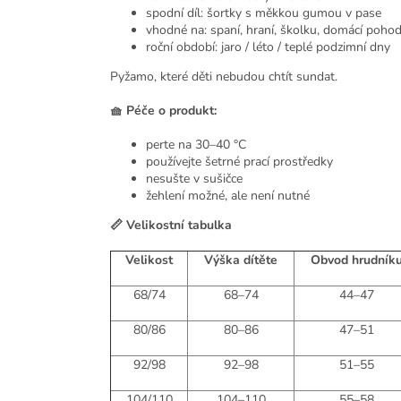
spodní díl: šortky s měkkou gumou v pase
vhodné na: spaní, hraní, školku, domácí pohod
roční období: jaro / léto / teplé podzimní dny
Pyžamo, které děti nebudou chtít sundat.
🧺 Péče o produkt:
perte na 30–40 °C
používejte šetrné prací prostředky
nesušte v sušičce
žehlení možné, ale není nutné
📏 Velikostní tabulka
Velikost
Výška dítěte
Obvod hrudník
68/74
68–74
44–47
80/86
80–86
47–51
92/98
92–98
51–55
104/110
104–110
55–58