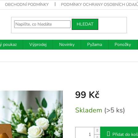
OBCHODNÍ PODMÍNKY
PODMÍNKY OCHRANY OSOBNÍCH ÚDAJ
HLEDAT
ý poukaz
Výprodej
Novinky
Pyžama
Ponožky
99 Kč
Měrná
Skladem
(>5 ks)
cena:
Přidat do koš