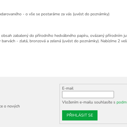
 obdarovaného - o vše se postaráme za vás (uvést do poznámky)
e obsah zabalený do přírodního hedvábného papíru, ovázaný přírodním ju
 barvách - zlatá, bronzová a zelená (uvést do poznámky). Nabízíme 2 veli
E-mail
Vložením e-mailu souhlasíte s
podmí
ce o nových
PŘIHLÁSIT SE