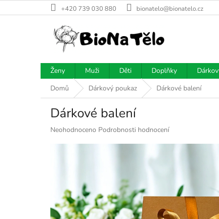
Přejít
+420 739 030 880
bionatelo@bionatelo.cz
na
obsah
Ženy
Muži
Děti
Doplňky
Dárkov
Domů
Dárkový poukaz
Dárkové balení
Dárkové balení
Průměrné
Neohodnoceno
Podrobnosti hodnocení
hodnocení
produktu
je
0,0
z
5
hvězdiček.