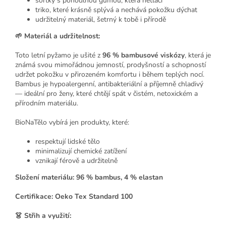
šortky s pohodlnou gumou, která netlačí
triko, které krásně splývá a nechává pokožku dýchat
udržitelný materiál, šetrný k tobě i přírodě
🌱 Materiál a udržitelnost:
Toto letní pyžamo je ušité z
96 % bambusové viskózy
, která je
známá svou mimořádnou jemností, prodyšností a schopností
udržet pokožku v přirozeném komfortu i během teplých nocí.
Bambus je hypoalergenní, antibakteriální a příjemně chladivý
— ideální pro ženy, které chtějí spát v čistém, netoxickém a
přírodním materiálu.
BioNaTělo vybírá jen produkty, které:
respektují lidské tělo
minimalizují chemické zatížení
vznikají férově a udržitelně
Složení materiálu: 96 % bambus, 4 % elastan
Certifikace: Oeko Tex Standard 100
👗 Střih a využití: