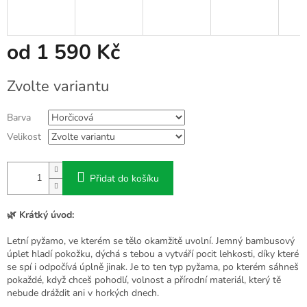
od
1 590 Kč
Měrná
Zvolte variantu
cena:
Barva
Velikost
Přidat do košíku
🌿 Krátký úvod:
Letní pyžamo, ve kterém se tělo okamžitě uvolní. Jemný bambusový
úplet hladí pokožku, dýchá s tebou a vytváří pocit lehkosti, díky které
se spí i odpočívá úplně jinak. Je to ten typ pyžama, po kterém sáhneš
pokaždé, když chceš pohodlí, volnost a přírodní materiál, který tě
nebude dráždit ani v horkých dnech.