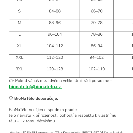
S
84–88
66–70
M
88–96
70–78
L
96–104
78–86
XL
104–112
86–94
XXL
112–120
94–102
3XL
120–128
102–110
👉 Pokud váháš mezi dvěma velikostmi, rádi poradíme –
bionatelo@bionatelo.cz
🤍 BioNaTělo doporučuje:
BioNaTělo není jen o spodním prádle.
Je o návratu k přirozenosti, pohodlí a respektu k vlastnímu
tělu – i k tomu dětskému
Výrobce: FARMERS group s.r.o., Třída Komenského 865/43, 697 01 Kyjov, kontakt