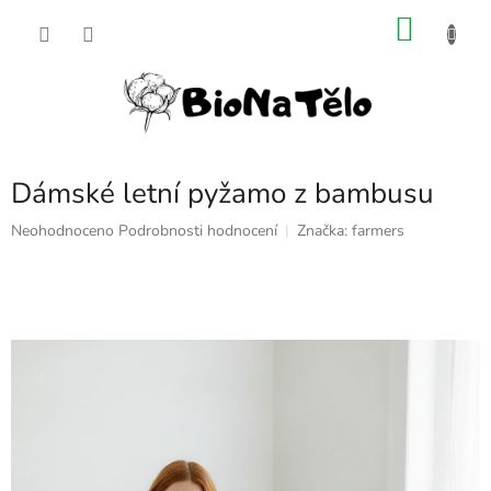
Přejít
NÁKU
na
obsah
KOŠÍK
Dámské letní pyžamo z bambusu
Průměrné
Neohodnoceno
Podrobnosti hodnocení
Značka:
farmers
hodnocení
produktu
je
0,0
z
5
hvězdiček.