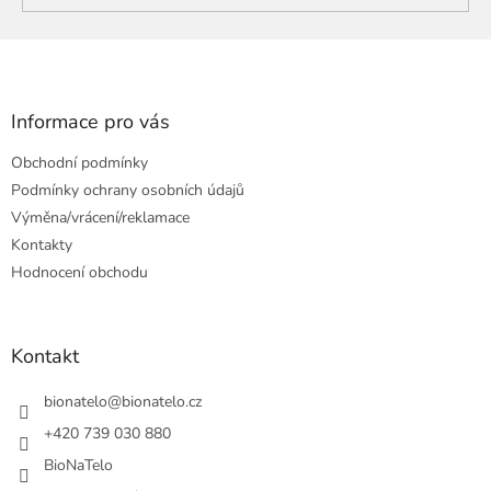
Z
á
p
a
Informace pro vás
t
Obchodní podmínky
í
Podmínky ochrany osobních údajů
Výměna/vrácení/reklamace
Kontakty
Hodnocení obchodu
Kontakt
bionatelo
@
bionatelo.cz
+420 739 030 880
BioNaTelo