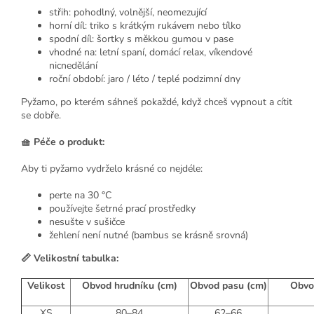
střih: pohodlný, volnější, neomezující
horní díl: triko s krátkým rukávem nebo tílko
spodní díl: šortky s měkkou gumou v pase
vhodné na: letní spaní, domácí relax, víkendové
nicnedělání
roční období: jaro / léto / teplé podzimní dny
Pyžamo, po kterém sáhneš pokaždé, když chceš vypnout a cítit
se dobře.
🧺 Péče o produkt:
Aby ti pyžamo vydrželo krásné co nejdéle:
perte na 30 °C
používejte šetrné prací prostředky
nesušte v sušičce
žehlení není nutné (bambus se krásně srovná)
📏 Velikostní tabulka:
Velikost
Obvod hrudníku (cm)
Obvod pasu (cm)
Obvo
XS
80–84
62–66